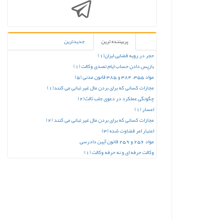
پربیننده ترین
جدیدترین
حجر در رویه قضایی ایران(1)
بازپس دادن حساب ایام تصدی وکالت (1)
مواد 355، 384 و 385 قانون مدنی (5)
مجازات کسانی که برای بردن مال غیر تبانی می کنند(1)
چگونگی عملکرد در دعوی جلب ثالث(2)
اعسار (1)
مجازات کسانی که برای بردن مال غیر تبانی می کنند (2)
اعتبار امر قضاوت شده (3)
مواد 256 و 259 قانون آیین دادرسی
وکالت حرفه ای و نه حرفه وکالت (1)