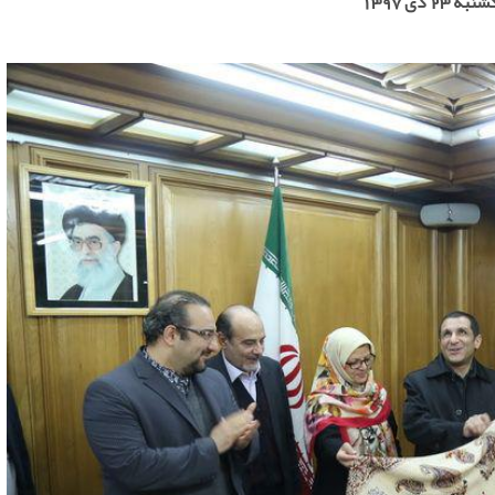
به 23 دی 1397